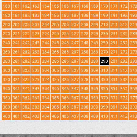
160
161
162
163
164
165
166
167
168
169
170
171
172
17
180
181
182
183
184
185
186
187
188
189
190
191
192
19
200
201
202
203
204
205
206
207
208
209
210
211
212
21
220
221
222
223
224
225
226
227
228
229
230
231
232
23
240
241
242
243
244
245
246
247
248
249
250
251
252
25
260
261
262
263
264
265
266
267
268
269
270
271
272
27
280
281
282
283
284
285
286
287
288
289
290
291
292
29
300
301
302
303
304
305
306
307
308
309
310
311
312
31
320
321
322
323
324
325
326
327
328
329
330
331
332
33
340
341
342
343
344
345
346
347
348
349
350
351
352
35
360
361
362
363
364
365
366
367
368
369
370
371
372
37
380
381
382
383
384
385
386
387
388
389
390
391
392
39
400
401
402
403
404
405
406
407
408
409
410
411
412
41