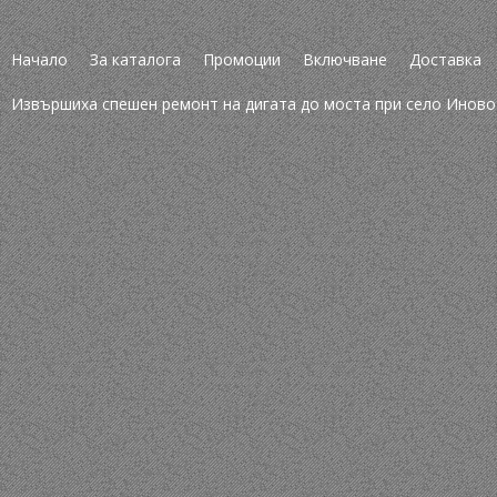
Начало
За каталога
Промоции
Включване
Доставка
Извършиха спешен ремонт на дигата до моста при село Иново