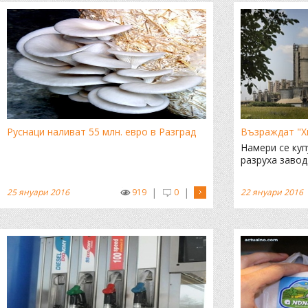
Руснаци наливат 55 млн. евро в Разград
Възраждат "Х
Намери се куп
разруха завод
|
|
25 януари 2016
919
0
22 януари 2016