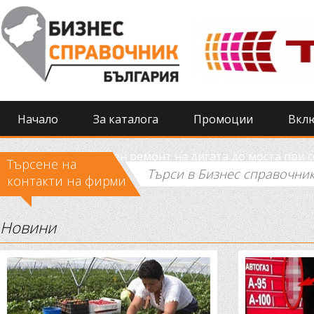
Начало
За каталога
Промоции
Вкл
Извършиха спешен ремонт на дигата до моста при 
Търсене на
контакти на фирми
Новини