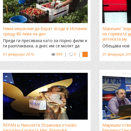
Няма мераклии да берат ягоди в Испания
Марешки "взр
срещу 80 лева на ден
на горивата д
аптеката му
Преди ги пресяваха като за порно филм и
ги разплакваха, а днес им се молят да
Обещава нов с
дойдат
прекупува гор
|
|
01 февруари 2016
939
0
01 февруари 20
ръка
REFAN и Николета Лозанова отново
Марешки отва
наградиха новата Мис Playmate
бензиностанц