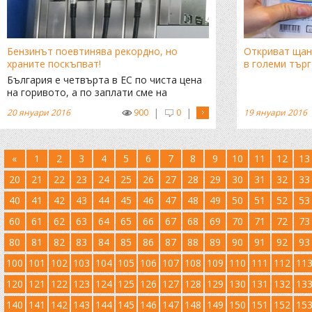
Бензинът поевтинява рекордно, но
Откриват щан
храните поскъпват!
в големи търг
България е четвърта в ЕС по чиста цена
на горивото, а по заплати сме на
опашката
|
|
20 януари 2016
900
0
19 януари 2016
«
1
2
3
4
5
6
7
8
9
10
11
12
13
20
21
22
23
24
25
26
27
28
29
30
31
32
33
40
41
42
43
44
45
46
47
48
49
50
51
52
53
60
61
62
63
64
65
66
67
68
69
70
71
72
73
80
81
82
83
84
85
86
87
88
89
90
91
92
93
100
101
102
103
104
105
106
107
108
109
110
111
112
11
120
121
122
123
124
125
126
127
128
129
130
131
132
13
140
141
142
143
144
145
146
147
148
149
150
151
152
15