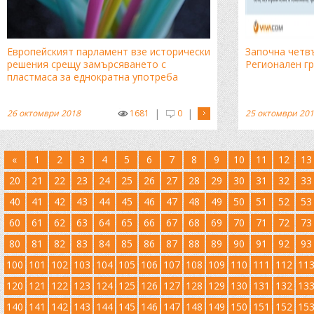
Европейският парламент взе исторически
Започна четв
решения срещу замърсяването с
Регионален г
пластмаса за еднократна употреба
|
|
26 октомври 2018
1681
0
25 октомври 20
«
1
2
3
4
5
6
7
8
9
10
11
12
13
20
21
22
23
24
25
26
27
28
29
30
31
32
33
40
41
42
43
44
45
46
47
48
49
50
51
52
53
60
61
62
63
64
65
66
67
68
69
70
71
72
73
80
81
82
83
84
85
86
87
88
89
90
91
92
93
100
101
102
103
104
105
106
107
108
109
110
111
112
11
120
121
122
123
124
125
126
127
128
129
130
131
132
13
140
141
142
143
144
145
146
147
148
149
150
151
152
15