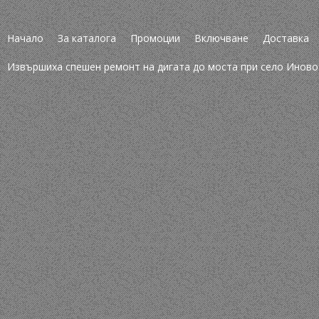
Начало
За каталога
Промоции
Включване
Доставка
Извършиха спешен ремонт на дигата до моста при село Иново