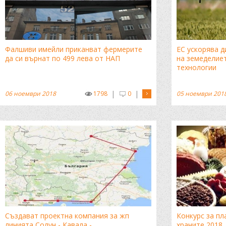
Фалшиви имейли приканват фермерите
ЕС ускорява 
да си върнат по 499 лева от НАП
на земеделие
технологии
|
|
06 ноември 2018
1798
0
05 ноември 201
Създават проектна компания за жп
Конкурс за пл
линията Солун - Кавала -
храните 2018