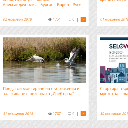
Александруполис - Бургас - Варна - Русе
|
|
02 ноември 2018
1751
0
01 ноември 201
Предстои монтиранe на съоръжения и
Стартира пър
залесяване в резерватa „Сребърна“
мрежа за села 
|
|
31 октомври 2018
1707
0
30 октомври 20