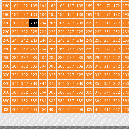
160
161
162
163
164
165
166
167
168
169
170
171
172
17
180
181
182
183
184
185
186
187
188
189
190
191
192
19
200
201
202
203
204
205
206
207
208
209
210
211
212
21
220
221
222
223
224
225
226
227
228
229
230
231
232
23
240
241
242
243
244
245
246
247
248
249
250
251
252
25
260
261
262
263
264
265
266
267
268
269
270
271
272
27
280
281
282
283
284
285
286
287
288
289
290
291
292
29
300
301
302
303
304
305
306
307
308
309
310
311
312
31
320
321
322
323
324
325
326
327
328
329
330
331
332
33
340
341
342
343
344
345
346
347
348
349
350
351
352
35
360
361
362
363
364
365
366
367
368
369
370
371
372
37
380
381
382
383
384
385
386
387
388
389
390
391
392
39
400
401
402
403
404
405
406
407
408
409
410
411
412
41