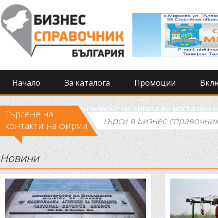
Начало
За каталога
Промоции
Вкл
Извършиха спешен ремонт на дигата до моста при 
Търсене на
контакти на фирми
Новини