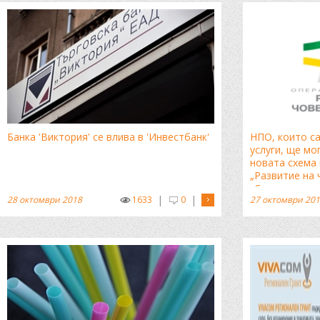
Банка 'Виктория' се влива в 'Инвестбанк'
НПО, които са
услуги, ще мо
новата схема
„Развитие на 
„Социално вк
|
|
28 октомври 2018
1633
0
27 октомври 20