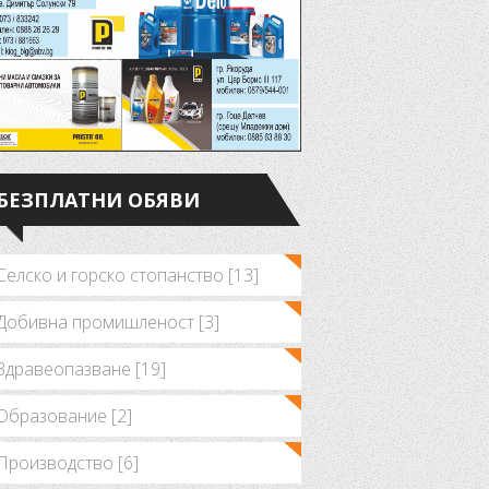
БЕЗПЛАТНИ ОБЯВИ
Селско и горско стопанство [13]
Добивна промишленост [3]
Здравеопазване [19]
Образование [2]
Производство [6]