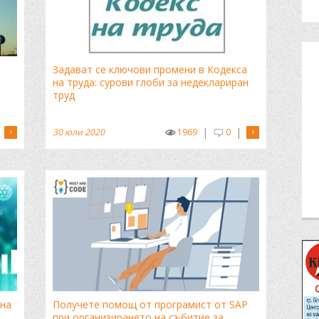
Задават се ключови промени в Кодекса
на труда: сурови глоби за недеклариран
труд
|
|
30 юли 2020
1969
0
ана
Получете помощ от програмист от SAP
при организирането на събитие за