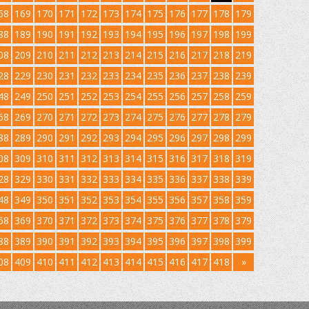
68
169
170
171
172
173
174
175
176
177
178
179
88
189
190
191
192
193
194
195
196
197
198
199
08
209
210
211
212
213
214
215
216
217
218
219
28
229
230
231
232
233
234
235
236
237
238
239
48
249
250
251
252
253
254
255
256
257
258
259
68
269
270
271
272
273
274
275
276
277
278
279
88
289
290
291
292
293
294
295
296
297
298
299
08
309
310
311
312
313
314
315
316
317
318
319
28
329
330
331
332
333
334
335
336
337
338
339
48
349
350
351
352
353
354
355
356
357
358
359
68
369
370
371
372
373
374
375
376
377
378
379
88
389
390
391
392
393
394
395
396
397
398
399
08
409
410
411
412
413
414
415
416
417
418
»