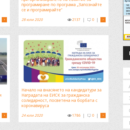
програмиране по програма „Запознайте
се и програмирайте“
|
|
28 юли 2020
2137
0
Начало на внасянето на кандидатури за
и
Наградата на ЕИСК за гражданска
солидарност, посветена на борбата с
коронавируса
|
|
24 юли 2020
1786
0