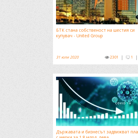
БТК стана собственост на шестия си
купувач - United Group
|
|
31 юли 2020
2301
1
Държавата и бизнесът задвижват пл
с мерки за 1.8 млрд. лева