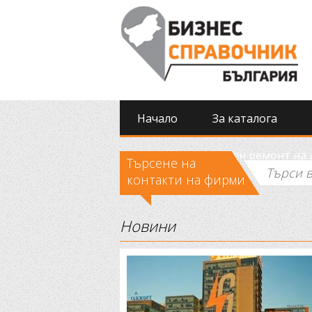
Начало
За каталога
Извършиха спешен ремонт на д
Търсене на
контакти на фирми
Новини