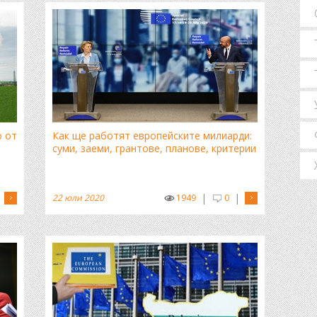
о от
Как ще работят европейските милиарди:
суми, заеми, грантове, планове, критерии
|
|
22 юли 2020
1949
0