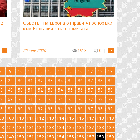
82
Съветът на Европа отправи 4 препоръки
към България за икономиката
|
|
20 юли 2020
1913
0
8
9
10
11
12
13
14
15
16
17
18
19
28
29
30
31
32
33
34
35
36
37
38
39
48
49
50
51
52
53
54
55
56
57
58
59
68
69
70
71
72
73
74
75
76
77
78
79
88
89
90
91
92
93
94
95
96
97
98
99
08
109
110
111
112
113
114
115
116
117
118
119
28
129
130
131
132
133
134
135
136
137
138
139
48
149
150
151
152
153
154
155
156
157
158
159