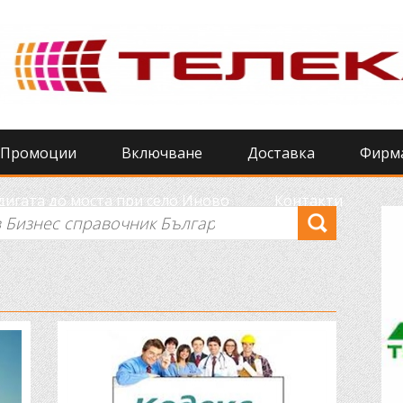
Промоции
Включване
Доставка
Фирм
игата до моста при село Иново
Контакти