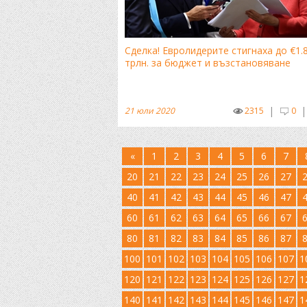
Сделка! Евролидерите стигнаха до €1.
трлн. за бюджет и възстановяване
|
|
21 юли 2020
2315
0
«
1
2
3
4
5
6
7
20
21
22
23
24
25
26
27
40
41
42
43
44
45
46
47
60
61
62
63
64
65
66
67
80
81
82
83
84
85
86
87
100
101
102
103
104
105
106
107
1
120
121
122
123
124
125
126
127
1
140
141
142
143
144
145
146
147
1