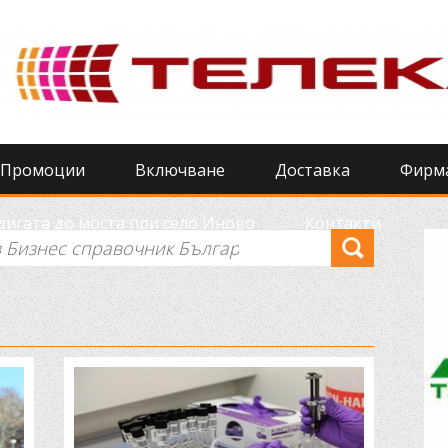
Промоции
Включване
Доставка
Фирм
игата до моста при село Иново
Контакти