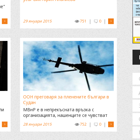
не"
|
|
29 януари 2015
751
0
ООН преговаря за пленените българи в
Судан
ли
МВнР е в непрекъсната връзка с
организацията, нашенците се чувстват
добре
|
|
28 януари 2015
752
0