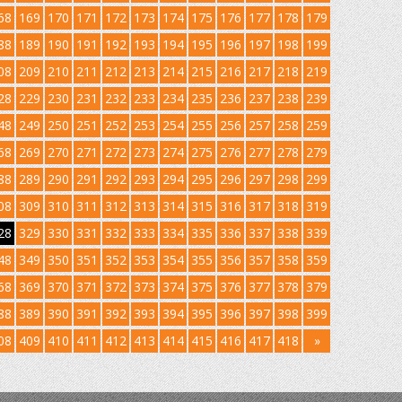
68
169
170
171
172
173
174
175
176
177
178
179
88
189
190
191
192
193
194
195
196
197
198
199
08
209
210
211
212
213
214
215
216
217
218
219
28
229
230
231
232
233
234
235
236
237
238
239
48
249
250
251
252
253
254
255
256
257
258
259
68
269
270
271
272
273
274
275
276
277
278
279
88
289
290
291
292
293
294
295
296
297
298
299
08
309
310
311
312
313
314
315
316
317
318
319
28
329
330
331
332
333
334
335
336
337
338
339
48
349
350
351
352
353
354
355
356
357
358
359
68
369
370
371
372
373
374
375
376
377
378
379
88
389
390
391
392
393
394
395
396
397
398
399
08
409
410
411
412
413
414
415
416
417
418
»