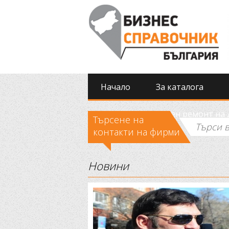
Начало
За каталога
Извършиха спешен ремонт на д
Търсене на
контакти на фирми
Новини