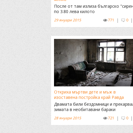
После от там излиза българско "сире
по 3.80 лева килото
|
|
29 януари 2015
771
0
Откриха мъртви дете и мъж в
изоставена постройка край Равда
Двамата били бездомници и прекарва
зимата в необитавани бараки
|
|
28 януари 2015
721
0