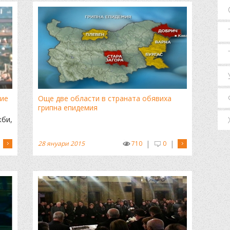
ие
Още две области в страната обявиха
грипна епидемия
жби,
|
|
28 януари 2015
710
0