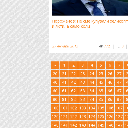
Порожанов: Не сме купували хеликоп
и яхти, а само коли
|
|
27 януари 2015
772
0
«
1
2
3
4
5
6
7
20
21
22
23
24
25
26
27
40
41
42
43
44
45
46
47
60
61
62
63
64
65
66
67
80
81
82
83
84
85
86
87
100
101
102
103
104
105
106
107
1
120
121
122
123
124
125
126
127
1
140
141
142
143
144
145
146
147
1