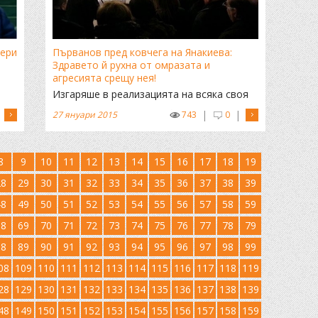
тери
Първанов пред ковчега на Янакиева:
Здравето й рухна от омразата и
агресията срещу нея!
Изгаряше в реализацията на всяка своя
идея, каза лидерът на АБВ
|
|
27 януари 2015
743
0
8
9
10
11
12
13
14
15
16
17
18
19
28
29
30
31
32
33
34
35
36
37
38
39
48
49
50
51
52
53
54
55
56
57
58
59
68
69
70
71
72
73
74
75
76
77
78
79
88
89
90
91
92
93
94
95
96
97
98
99
08
109
110
111
112
113
114
115
116
117
118
119
28
129
130
131
132
133
134
135
136
137
138
139
48
149
150
151
152
153
154
155
156
157
158
159