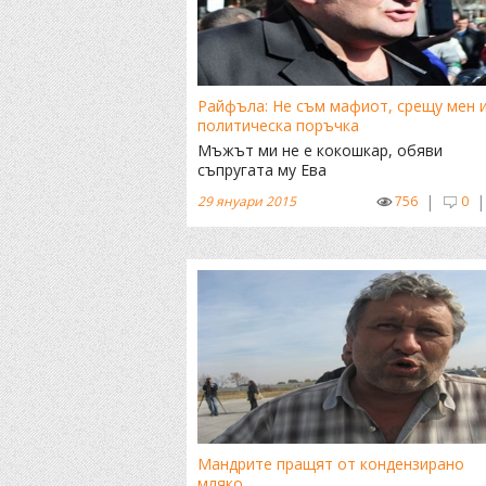
Райфъла: Не съм мафиот, срещу мен 
политическа поръчка
Мъжът ми не е кокошкар, обяви
съпругата му Ева
|
|
29 януари 2015
756
0
Мандрите пращят от кондензирано
мляко