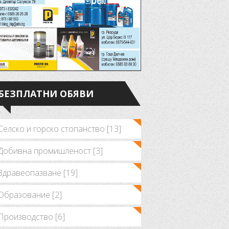
БЕЗПЛАТНИ ОБЯВИ
Селско и горско стопанство [13]
Добивна промишленост [3]
Здравеопазване [19]
Образование [2]
Производство [6]