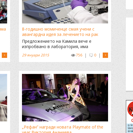
има
8-годишно момиченце смая учени с
авангардна идея за лечението на рак
Предложението на Камила вече е
изпробвано в лаборатория, има
поразително добри резултати
|
|
29 януари 2015
756
0
„Рефан” награди новата Playmate of the
year Виктория Ананиева