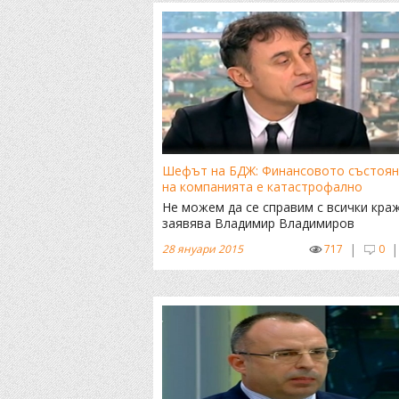
Шефът на БДЖ: Финансовото състоян
на компанията е катастрофално
Не можем да се справим с всички кра
заявява Владимир Владимиров
|
|
28 януари 2015
717
0