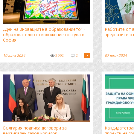
„Дни на иновациите в образованието“ -
Работите от в
образователното изложение гостува в
предпазите от
София
|
|
10 юни 2024
2992
2
07 юни 2024
България подписа договори за
Кандидатствай
вертикален газов коридор
проекти на гр