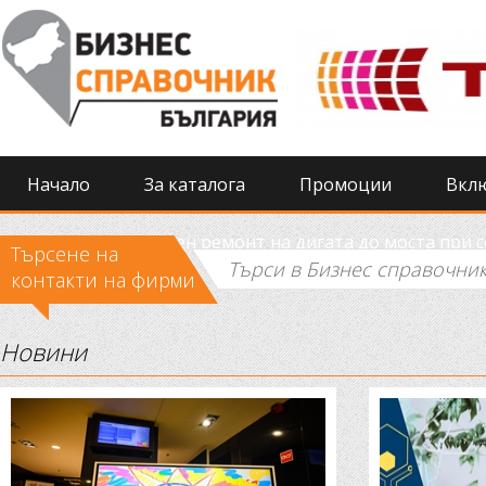
Начало
За каталога
Промоции
Вкл
Извършиха спешен ремонт на дигата до моста при 
Търсене на
контакти на фирми
Новини