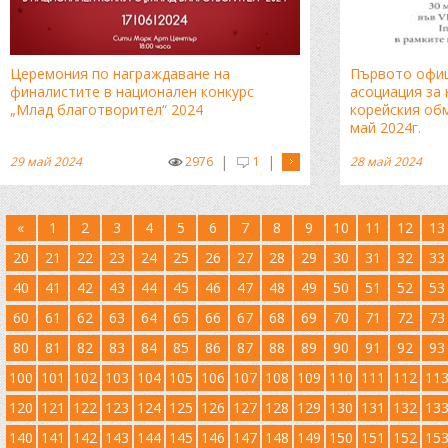
Церемония по награждаване на
Първото офиц
финалистите в национален конкурс
асоциация за 
„Млад благотворител“ 2024
корейския обм
май 2024г.
|
|
29 май 2024
2976
1
28 май 2024
«
1
2
3
4
5
6
7
8
9
10
11
12
13
20
21
22
23
24
25
26
27
28
29
30
31
32
33
40
41
42
43
44
45
46
47
48
49
50
51
52
53
60
61
62
63
64
65
66
67
68
69
70
71
72
73
80
81
82
83
84
85
86
87
88
89
90
91
92
93
100
101
102
103
104
105
106
107
108
109
110
111
112
11
120
121
122
123
124
125
126
127
128
129
130
131
132
13
140
141
142
143
144
145
146
147
148
149
150
151
152
15