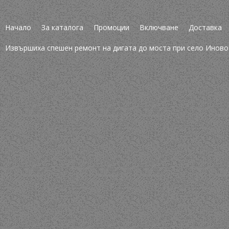
Начало
За каталога
Промоции
Включване
Доставка
Извършиха спешен ремонт на дигата до моста при село Иново