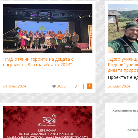
НМД отличи героите на децата с
„Диво училищ
наградите „Златна ябълка 2024”
Родопи“ учи д
дивата приро
Проектът е е
деветото изд
|
|
01 юни 2024
3058
1
30 май 2024
грант