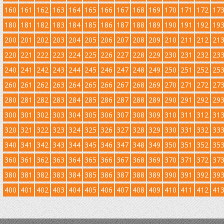
160
161
162
163
164
165
166
167
168
169
170
171
172
17
180
181
182
183
184
185
186
187
188
189
190
191
192
19
200
201
202
203
204
205
206
207
208
209
210
211
212
21
220
221
222
223
224
225
226
227
228
229
230
231
232
23
240
241
242
243
244
245
246
247
248
249
250
251
252
25
260
261
262
263
264
265
266
267
268
269
270
271
272
27
280
281
282
283
284
285
286
287
288
289
290
291
292
29
300
301
302
303
304
305
306
307
308
309
310
311
312
31
320
321
322
323
324
325
326
327
328
329
330
331
332
33
340
341
342
343
344
345
346
347
348
349
350
351
352
35
360
361
362
363
364
365
366
367
368
369
370
371
372
37
380
381
382
383
384
385
386
387
388
389
390
391
392
39
400
401
402
403
404
405
406
407
408
409
410
411
412
41