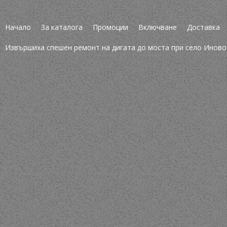
Начало
За каталога
Промоции
Включване
Доставка
Извършиха спешен ремонт на дигата до моста при село Иново