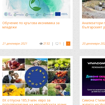
Обучение по кръгова иконимика за
Анализатори п
младежи
българският 
|
|
21 декември 2021
2132
1
20 декември 20
ЕК отпусна 185,9 млн. евро за
Симона Стили
популяризиране на европейските храни
журито на Viv