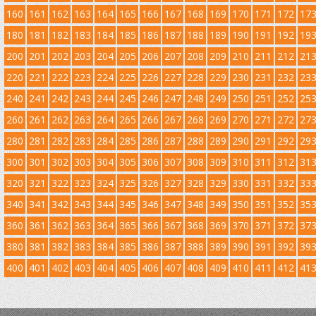
160
161
162
163
164
165
166
167
168
169
170
171
172
17
180
181
182
183
184
185
186
187
188
189
190
191
192
19
200
201
202
203
204
205
206
207
208
209
210
211
212
21
220
221
222
223
224
225
226
227
228
229
230
231
232
23
240
241
242
243
244
245
246
247
248
249
250
251
252
25
260
261
262
263
264
265
266
267
268
269
270
271
272
27
280
281
282
283
284
285
286
287
288
289
290
291
292
29
300
301
302
303
304
305
306
307
308
309
310
311
312
31
320
321
322
323
324
325
326
327
328
329
330
331
332
33
340
341
342
343
344
345
346
347
348
349
350
351
352
35
360
361
362
363
364
365
366
367
368
369
370
371
372
37
380
381
382
383
384
385
386
387
388
389
390
391
392
39
400
401
402
403
404
405
406
407
408
409
410
411
412
41