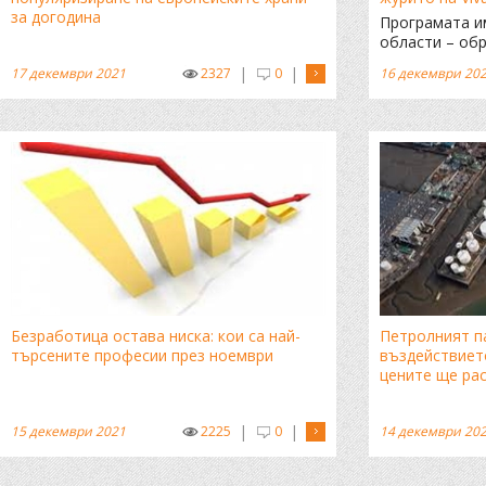
за догодина
Програмата и
области – обр
околната сре
|
|
17 декември 2021
2327
0
16 декември 20
до 12 януари 2
Безработица остава ниска: кои са най-
Петролният п
търсените професии през ноември
въздействието
цените ще ра
|
|
15 декември 2021
2225
0
14 декември 20