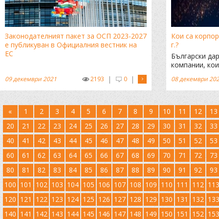
Законодателният пакет за ОСП 2023-2027
Кои са корпор
е публикуван в Официалния вестник на
г.?
ЕС
Български да
компании, ко
обществени к
|
|
09 декември 2021
2193
0
08 декември 20
«
1
2
3
4
5
6
7
8
9
10
11
12
13
20
21
22
23
24
25
26
27
28
29
30
31
32
33
40
41
42
43
44
45
46
47
48
49
50
51
52
53
60
61
62
63
64
65
66
67
68
69
70
71
72
73
80
81
82
83
84
85
86
87
88
89
90
91
92
93
100
101
102
103
104
105
106
107
108
109
110
111
112
11
120
121
122
123
124
125
126
127
128
129
130
131
132
13
140
141
142
143
144
145
146
147
148
149
150
151
152
15