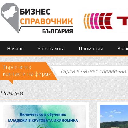
Начало
За каталога
Промоции
Вкл
Извършиха спешен ремонт на дигата до моста при 
Търсене на
контакти на фирми
Новини