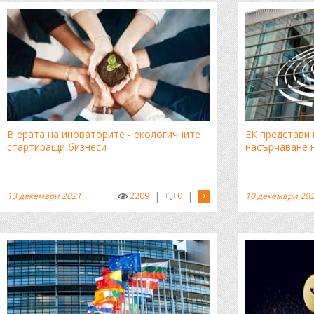
В ерата на иноваторите - екологичните
ЕК представи 
стартиращи бизнеси
насърчаване 
|
|
13 декември 2021
2209
0
10 декември 20