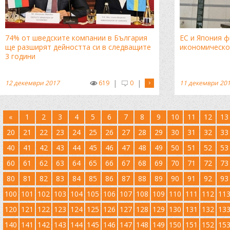
74% от шведските компании в България
ЕС и Япония 
ще разширят дейността си в следващите
икономическо
3 години
|
|
12 декември 2017
619
0
11 декември 20
«
1
2
3
4
5
6
7
8
9
10
11
12
13
20
21
22
23
24
25
26
27
28
29
30
31
32
33
40
41
42
43
44
45
46
47
48
49
50
51
52
53
60
61
62
63
64
65
66
67
68
69
70
71
72
73
80
81
82
83
84
85
86
87
88
89
90
91
92
93
100
101
102
103
104
105
106
107
108
109
110
111
112
11
120
121
122
123
124
125
126
127
128
129
130
131
132
13
140
141
142
143
144
145
146
147
148
149
150
151
152
15