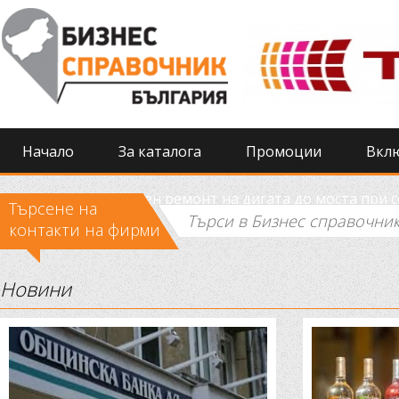
Начало
За каталога
Промоции
Вкл
Извършиха спешен ремонт на дигата до моста при 
Търсене на
контакти на фирми
Новини