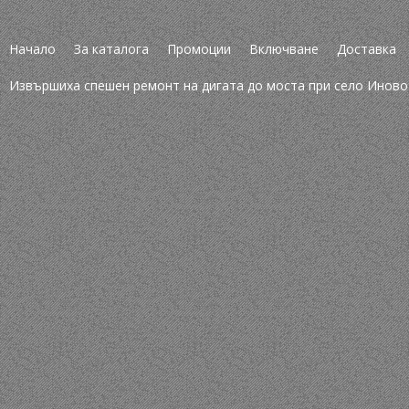
Начало
За каталога
Промоции
Включване
Доставка
Извършиха спешен ремонт на дигата до моста при село Иново