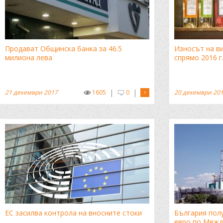
Продават Общинска банка за 46.5
Износът на в
милиона лева
спрямо 2016 г
|
|
21 декември 2017
1605
0
20 декември 20
ЕС засилва контрола на вносните стоки
България пол
евро по Межд