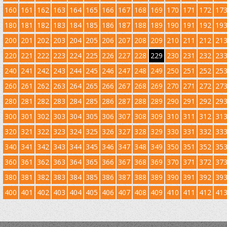
160
161
162
163
164
165
166
167
168
169
170
171
172
17
180
181
182
183
184
185
186
187
188
189
190
191
192
19
200
201
202
203
204
205
206
207
208
209
210
211
212
21
220
221
222
223
224
225
226
227
228
229
230
231
232
23
240
241
242
243
244
245
246
247
248
249
250
251
252
25
260
261
262
263
264
265
266
267
268
269
270
271
272
27
280
281
282
283
284
285
286
287
288
289
290
291
292
29
300
301
302
303
304
305
306
307
308
309
310
311
312
31
320
321
322
323
324
325
326
327
328
329
330
331
332
33
340
341
342
343
344
345
346
347
348
349
350
351
352
35
360
361
362
363
364
365
366
367
368
369
370
371
372
37
380
381
382
383
384
385
386
387
388
389
390
391
392
39
400
401
402
403
404
405
406
407
408
409
410
411
412
41