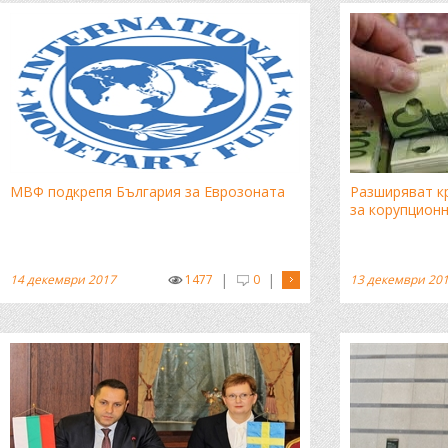
МВФ подкрепя България за Еврозоната
Разширяват к
за корупцион
|
|
14 декември 2017
1477
0
13 декември 20