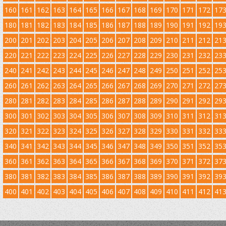
160
161
162
163
164
165
166
167
168
169
170
171
172
17
180
181
182
183
184
185
186
187
188
189
190
191
192
19
200
201
202
203
204
205
206
207
208
209
210
211
212
21
220
221
222
223
224
225
226
227
228
229
230
231
232
23
240
241
242
243
244
245
246
247
248
249
250
251
252
25
260
261
262
263
264
265
266
267
268
269
270
271
272
27
280
281
282
283
284
285
286
287
288
289
290
291
292
29
300
301
302
303
304
305
306
307
308
309
310
311
312
31
320
321
322
323
324
325
326
327
328
329
330
331
332
33
340
341
342
343
344
345
346
347
348
349
350
351
352
35
360
361
362
363
364
365
366
367
368
369
370
371
372
37
380
381
382
383
384
385
386
387
388
389
390
391
392
39
400
401
402
403
404
405
406
407
408
409
410
411
412
41