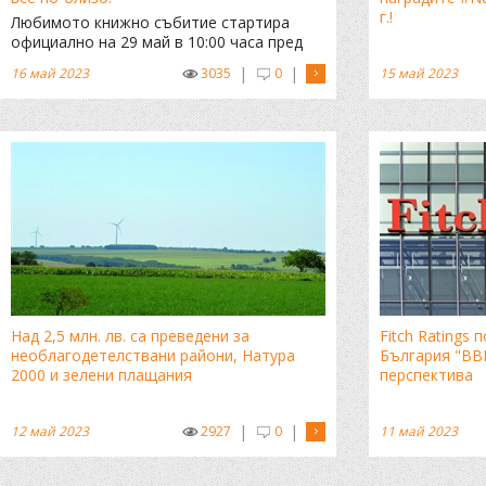
г.!
Любимото книжно събитие стартира
официално на 29 май в 10:00 часа пред
НДК
|
|
16 май 2023
3035
0
15 май 2023
Над 2,5 млн. лв. са преведени за
Fitch Ratings
необлагодетелствани райони, Натура
България "BB
2000 и зелени плащания
перспектива
|
|
12 май 2023
2927
0
11 май 2023