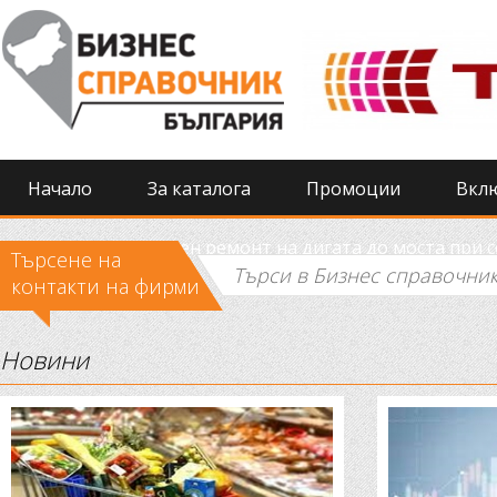
Начало
За каталога
Промоции
Вкл
Извършиха спешен ремонт на дигата до моста при 
Търсене на
контакти на фирми
Новини