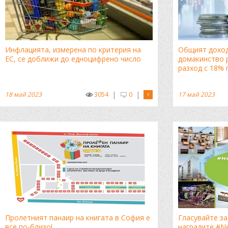
Инфлацията, измерена по критерия на
Общият доход
ЕС, се доближи до едноцифрено число
домакинство р
разход с 18% 
|
|
18 май 2023
3054
0
17 май 2023
Пролетният панаир на книгата в София е
Гласувайте за
все по-близо!
наградите #N