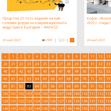
Предстои 23-тото издание на най-
Кофас: Иконо
големия форум на комуникационната
2023 г. спада
индустрия в България – ФАРА‘23
|
|
05 май 2023
2997
0
04 май 2023
«
1
2
3
4
5
6
7
8
9
10
11
12
13
20
21
22
23
24
25
26
27
28
29
30
31
32
33
40
41
42
43
44
45
46
47
48
49
50
51
52
53
60
61
62
63
64
65
66
67
68
69
70
71
72
73
80
81
82
83
84
85
86
87
88
89
90
91
92
93
100
101
102
103
104
105
106
107
108
109
110
111
112
11
120
121
122
123
124
125
126
127
128
129
130
131
132
13
140
141
142
143
144
145
146
147
148
149
150
151
152
15