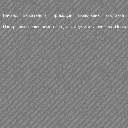
Начало
За каталога
Промоции
Включване
Доставка
Извършиха спешен ремонт на дигата до моста при село Иново