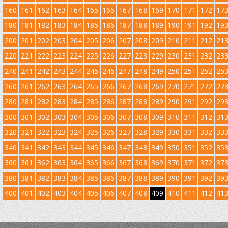
160
161
162
163
164
165
166
167
168
169
170
171
172
17
180
181
182
183
184
185
186
187
188
189
190
191
192
19
200
201
202
203
204
205
206
207
208
209
210
211
212
21
220
221
222
223
224
225
226
227
228
229
230
231
232
23
240
241
242
243
244
245
246
247
248
249
250
251
252
25
260
261
262
263
264
265
266
267
268
269
270
271
272
27
280
281
282
283
284
285
286
287
288
289
290
291
292
29
300
301
302
303
304
305
306
307
308
309
310
311
312
31
320
321
322
323
324
325
326
327
328
329
330
331
332
33
340
341
342
343
344
345
346
347
348
349
350
351
352
35
360
361
362
363
364
365
366
367
368
369
370
371
372
37
380
381
382
383
384
385
386
387
388
389
390
391
392
39
400
401
402
403
404
405
406
407
408
409
410
411
412
41