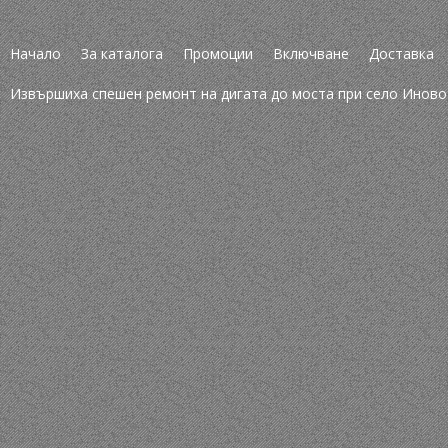
Начало
За каталога
Промоции
Включване
Доставка
Извършиха спешен ремонт на дигата до моста при село Иново