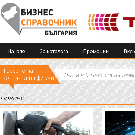
Начало
За каталога
Промоции
Вкл
Извършиха спешен ремонт на дигата до моста при 
Търсене на
контакти на фирми
Новини