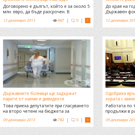
Договорено е дългът, който е за около 5
До края на го
млн. евро, да бъде разсрочен. В
Държавен фон
началото на януари в Белград ще бъде
работи на пъл
|
|
12 декември 2013
667
0
12 декември 20
уточнена схемата по изплащането му
загубим 240 м
развитие на с
Държавните болници ще задържат
Одобриха връ
парите от наеми и дивиденти
хората с мин
Това приеха депутатите при гласуването
Работата по 
на второ четене на бюджета за
продължи в р
следващата година
заседания, ка
|
|
09 декември 2013
782
0
09 декември 20
промени бяха
пленарната за
комисии